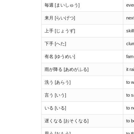
毎週 [まいしゅう]
eve
来月 [らいげつ]
nex
上手 [じょうず]
skil
下手 [へた]
clu
有名 [ゆうめい]
fam
雨が降る [あめがふる]
it r
洗う [あらう]
to 
言う [いう]
to 
いる [いる]
to 
遅くなる [おそくなる]
to b
思う [おもう]
to t