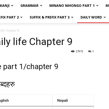
KANJI
GRAMMAR
MINANO NIHONGO PART 1
M
EFIX PART 2
SUFFIX & PREFIX PART 3
DAILY WORD
life Chapter 9
ly life Chapter 9
27975
0
e part 1/chapter 9
ब्दहरु
glish
Nepali