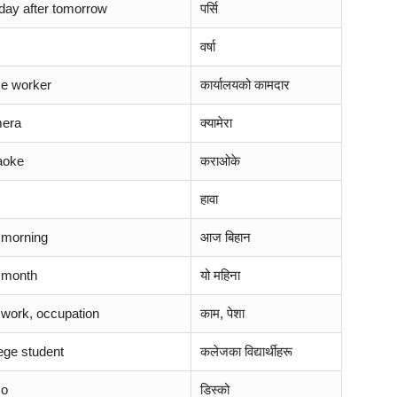
 day after tomorrow
पर्सि
वर्षा
ce worker
कार्यालयको कामदार
era
क्यामेरा
aoke
कराओके
हावा
s morning
आज बिहान
s month
यो महिना
, work, occupation
काम, पेशा
lege student
कलेजका विद्यार्थीहरू
co
डिस्को