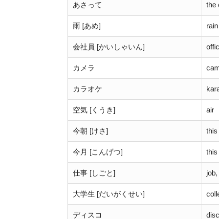
あさって
the
雨 [あめ]
rain
会社員 [かいしゃいん]
offi
カメラ
cam
カラオケ
kar
空気 [くうき]
air
今朝 [けさ]
thi
今月 [こんげつ]
thi
仕事 [しごと]
job
大学生 [だいがくせい]
col
ディスコ
dis