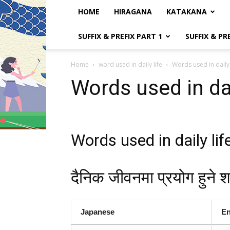
HOME
HIRAGANA
KATAKANA
SUFFIX & PREFIX PART 1
SUFFIX & PR
Home
word used in daily life
Words used in daily 
Words used in dai
Words used in daily lif
दैनिक जीवनमा प्रयोग हुने श
Japanese
En