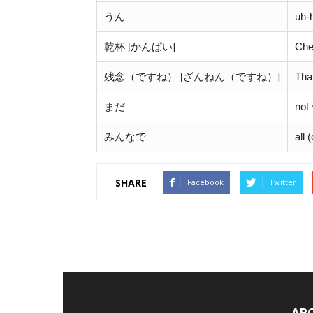
うん
uh-
乾杯 [かんぱい]
Chee
残念（ですね） [ざんねん（ですね）]
Tha
まだ
not 
みんなで
all 
SHARE
Facebook
Twitter
AB