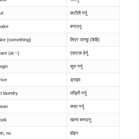
ut
कटौती गर्नु
make
बनाउनु
take (something)
लिएर जान्छु (केहि)
tare (at ~)
एकटक हेर्नु
egin
सुरु गर्नु
rive
ड्राइव
o laundry
लाँड्री गर्नु
lean
सफा गर्नु
cook
खाना बनाउनु
uh, no
होइन