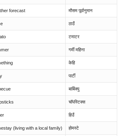
ther forecast
मौसम पूर्वानुमान
ce
ठाउँ
ato
टमाटर
mmer
गर्मी महिना
ething
केहि
ty
पार्टी
becue
बार्बिक्यु
psticks
चॉपस्टिक्स
er
हिउँ
stay (living with a local family)
होमस्टे