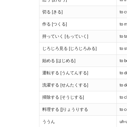
切る [きる]
to c
作る [つくる]
to 
持っていく [もっていく]
to 
じろじろ見る [じろじろみる]
to s
始める [はじめる]
to b
運転する [うんてんする]
to d
洗濯する [せんたくする]
to d
掃除する [そうじする]
to c
料理する []りょうりする
to 
ううん
uh-