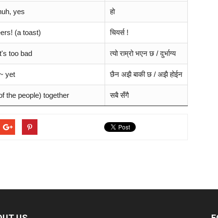
huh, yes
हो
rs! (a toast)
चियर्स !
t's too bad
त्यो राम्रो भएन छ / दुर्भाग्य
~ yet
छैन अझै बाकी छ / अझै होईन
(of the people) together
सबै सँगै
OUT US
F