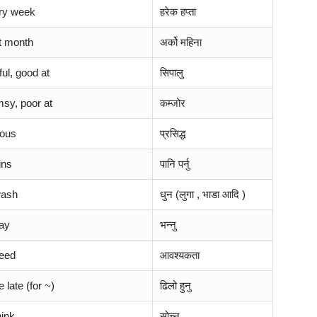
ry week
हरेक हप्ता
t month
अर्को महिना
lful, good at
सिपालु
msy, poor at
कम्जोर
ous
प्रसिद्ध
ains
पानि पर्नु
wash
धुन (लुगा , भाडा आदि )
say
भन्नु
need
आवश्यकता
e late (for ~)
ढिलो हुनु
hink
सोच्नु