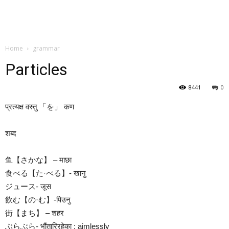
Home
grammar
Particles
8441
0
प्रत्यक्ष वस्तु 「を」 कण
शब्द
鱼【さかな】 – माछा
食べる【た·べる】- खानु
ジュース- जूस
飲む【の·む】-पिउनु
街【まち】 – शहर
ぶらぶら- भौंतारिरहेका ; aimlessly