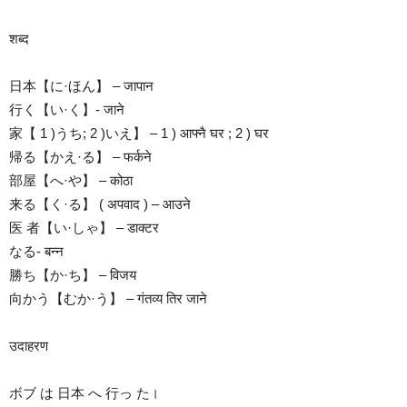
शब्द
日本【に·ほん】 – जापान
行く【い·く】- जाने
家【 1 )うち; 2 )いえ】 – 1 ) आफ्नै घर ; 2 ) घर
帰る【かえ·る】 – फर्कने
部屋【へ·や】 – कोठा
来る【く·る】 ( अपवाद ) – आउने
医 者【い·しゃ】 – डाक्टर
なる- बन्न
勝ち【か·ち】 – विजय
向かう【むか·う】 – गंतव्य तिर जाने
उदाहरण
ボブ は 日本 へ 行っ た।