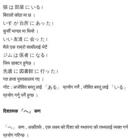
猫 は 部屋 に いる।
बिरालो कोठा मा छ ।
いす が 台所 に あっ た।
कुर्सी भान्छा मा थियो ।
いい 友達 に 会っ た।
मैले एक राम्रो साथीलाई भेटें
ジム は 医者 に なる।
जिम डाक्टर हुनेछ ।
先週 に 図書館 に 行っ た।
गत हप्ता पुस्तकालय गए ।
नोट : अजीवित बस्तु लाई 「ある」 प्रयोग गर्ने , जीवित बस्तु लाई 「いる」
प्रयोग गर्नु पर्ने हुन्छ ।
दिशात्मक 「へ」 कण
「へ」 कण , अर्कोतर्फ , एक लक्ष्य को दिशा को स्थापना को तथ्यलाई व्यक्त गर्न
प्रयोग गरिन्छ ।