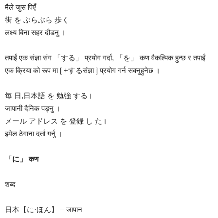
मैले जुस पिएँ
街 を ぶらぶら 歩く
लक्ष्य बिना सहर दौडनु ।
तपाईं एक संज्ञा संग 「する」 प्रयोग गर्दा, 「を」 कण वैकल्पिक हुन्छ र तपाईं
एक क्रिया को रूप मा [ +するसंज्ञा ] प्रयोग गर्न सक्नुहुनेछ ।
毎 日,日本語 を 勉強 する।
जापानी दैनिक पड्नु ।
メール アドレス を 登録 し た।
इमेल ठेगाना दर्ता गर्नु ।
「
に」 कण
शब्द
日本【に·ほん】 – जापान