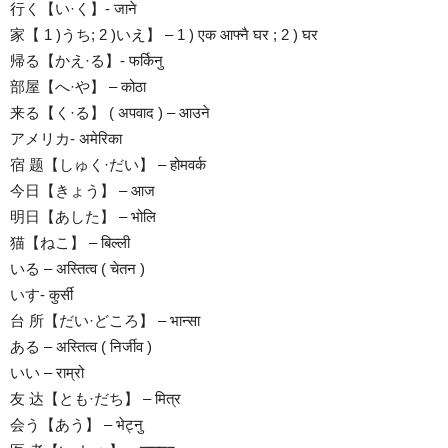
行く【い·く】- जाने
家【 1 )うち; 2 )いえ】 – 1 ) एक आफ्नै घर ; 2 ) घर
帰る【かえ·る】- फर्किनु
部屋【へ·や】 – कोठा
来る【く·る】 ( अपवाद ) – आउने
アメリカ- अमेरिका
宿 题【しゅく·だい】 – होमवर्क
今日【きょう】 – आज
明日【あした】 – भोलि
猫【ねこ】 – बिल्ली
いる – अस्तित्व ( चेतन )
いす- कुर्सी
台 所【だい·どころ】 – भान्सा
ある – अस्तित्व ( निर्जीव )
いい – राम्रो
友 达【とも·だち】 – मित्र
会う【あう】 – भेट्नु