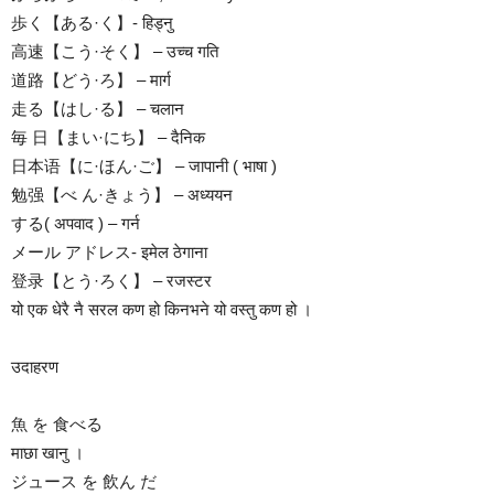
歩く【ある·く】- हिड्नु
高速【こう·そく】 – उच्च गति
道路【どう·ろ】 – मार्ग
走る【はし·る】 – चलान
毎 日【まい·にち】 – दैनिक
日本语【に·ほん·ご】 – जापानी ( भाषा )
勉强【べ ん·きょう】 – अध्ययन
する( अपवाद ) – गर्न
メール アドレス- इमेल ठेगाना
登录【とう·ろく】 – रजस्टर
यो एक धेरै नै सरल कण हो किनभने यो वस्तु कण हो ।
उदाहरण
魚 を 食べる
माछा खानु ।
ジュース を 飲ん だ