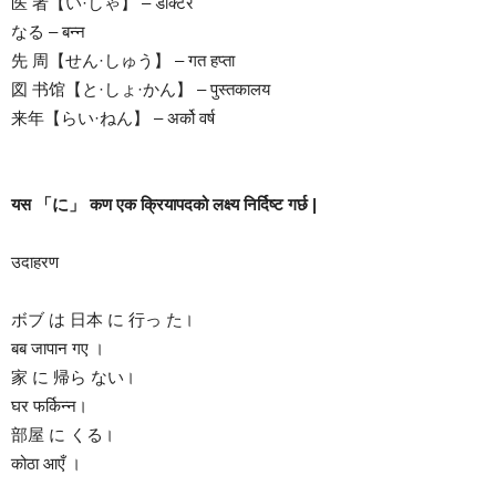
医 者【い·しゃ】 – डाक्टर
なる – बन्न
先 周【せん·しゅう】 – गत हप्ता
図 书馆【と·しょ·かん】 – पुस्तकालय
来年【らい·ねん】 – अर्को वर्ष
यस 「に」 कण एक क्रियापदको लक्ष्य निर्दिष्ट गर्छ |
उदाहरण
ボブ は 日本 に 行っ た।
बब जापान गए ।
家 に 帰ら ない।
घर फर्किन्न।
部屋 に くる।
कोठा आएँ ।