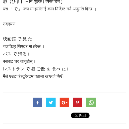
暇【ひま】 – निःशुल्क ( व्यस्त छैन )
यस 「で」 कण मा हामीलाई काम निर्दिष्ट गर्न अनुमति दिन्छ ।
उदाहरण
映画館 で 見 た।
चलचित्र थिएटर मा हरेऊ ।
バス で 帰る।
बसबाट घर जानुहोस्।
レストラン で 昼 ご飯 を 食べ た।
मैले एउटा रेस्टुरेन्टमा खाजा खाएको थिएँ।