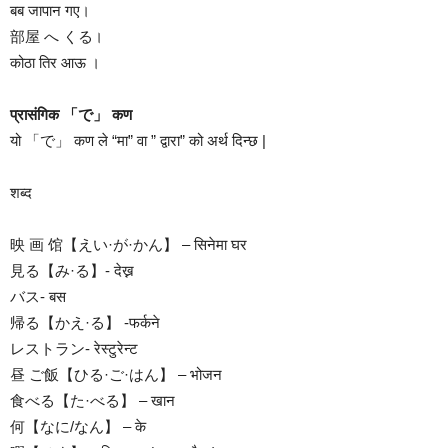
बब जापान गए।
部屋 へ くる।
कोठा तिर आऊ ।
प्रासंगिक 「で」 कण
यो 「で」 कण ले “मा” वा ” द्वारा” को अर्थ दिन्छ |
शब्द
映 画 馆【えい·が·かん】 – सिनेमा घर
見る【み·る】- देख्न
バス- बस
帰る【かえ·る】 -फर्कने
レストラン- रेस्टुरेन्ट
昼 ご飯【ひる·ご·はん】 – भोजन
食べる【た·べる】 – खान
何【なに/なん】 – के