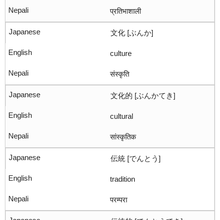
प्रतिभाशाली
文化 [ぶんか]
culture
संस्कृति
文化的 [ぶんかてき]
cultural
सांस्कृतिक
伝統 [でんとう]
tradition
परम्परा