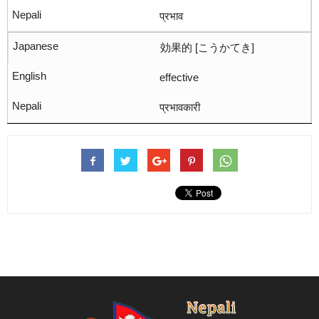
प्रभाव
効果的 [こうかてき]
effective
प्रभावकारी