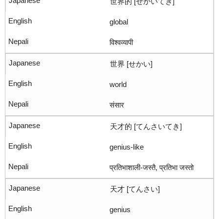
世界的 [せかいてき]
global
विश्वव्यापी
世界 [せかい]
world
संसार
天才的 [てんさいてき]
genius-like
प्रतिभाशाली-जस्तै, प्रतिभा जस्तो
天才 [てんさい]
genius