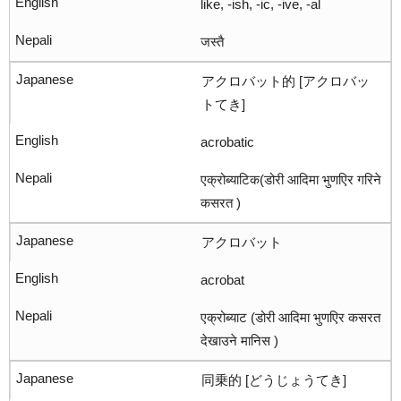
like, -ish, -ic, -ive, -al
जस्तै
アクロバット的 [アクロバッ
トてき]
acrobatic
एक्रोब्याटिक(डोरी आदिमा भुणएिर गरिने
कसरत )
アクロバット
acrobat
एक्रोब्याट (डोरी आदिमा भुणएिर कसरत
देखाउने मानिस )
同乗的 [どうじょうてき]