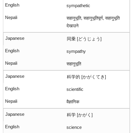
sympathetic
सहानुभूति, सहानुभूतिपूर्ण, सहानुभूति
देखाउने
同乗 [どうじょう]
sympathy
सहानुभूति
科学的 [かがくてき]
scientific
वैज्ञानिक
科学 [かがく]
science