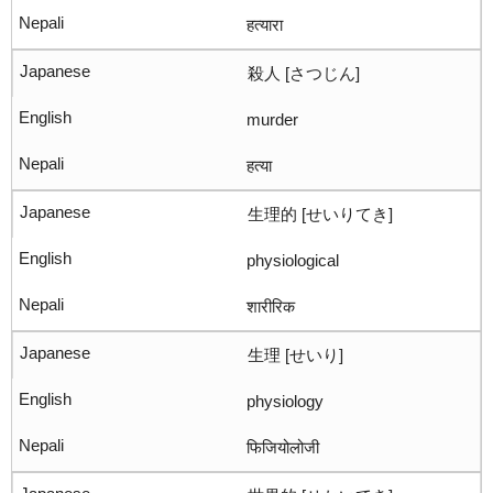
हत्यारा
殺人 [さつじん]
murder
हत्या
生理的 [せいりてき]
physiological
शारीरिक
生理 [せいり]
physiology
फिजियोलोजी