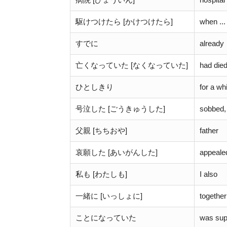
駆けつけたら [かけつけたら]
when ...
すでに
already
亡くなっていた [なくなっていた]
had die
ひとしきり
for a whi
号泣した [ごうきゅうした]
sobbed,
父親 [ちちおや]
father
哀願した [あいがんした]
appeale
私も [わたしも]
I also
一緒に [いっしょに]
together
ことになっていた
was sup