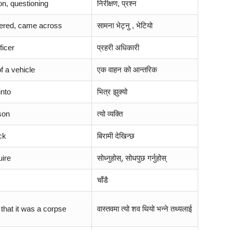
on, questioning
निरीक्षण, प्रश्न
ered, came across
सामना भेट्नु , भेटियो
ficer
प्रहरी अधिकारी
of a vehicle
एक वाहन को आन्तरिक
into
भित्र झुक्यो
son
त्यो व्यक्ति
ck
बिरामी देखिन्छ
uire
सोध्नुहोस्, सोधपुछ गर्नुहोस्
चाँडै
t that it was a corpse
वास्तवमा त्यो शव थियो भन्ने तथ्यलाई