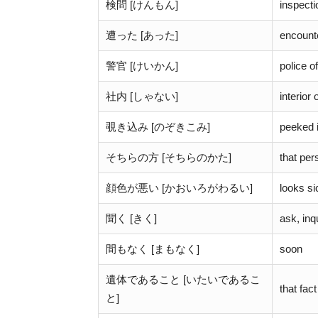
検問 [けんもん]
inspecti
遭った [あった]
encount
警官 [けいかん]
police of
社内 [しゃない]
interior 
覗き込み [のぞきこみ]
peeked 
そちらの方 [そちらのかた]
that per
顔色が悪い [かおいろがわるい]
looks si
聞く [きく]
ask, inq
間もなく [まもなく]
soon
遺体であること [いたいであるこ
that fac
と]