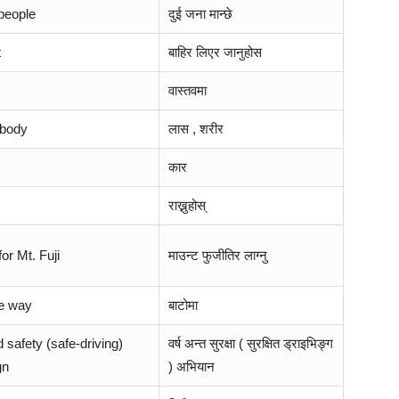
people
दुई जना मान्छे
t
बाहिर लिएर जानुहोस
वास्तवमा
 body
लास , शरीर
कार
राख्नुहोस्
or Mt. Fuji
माउन्ट फुजीतिर लाग्नु
he way
बाटोमा
 safety (safe-driving)
वर्ष अन्त सुरक्षा ( सुरक्षित ड्राइभिङ्ग
gn
) अभियान