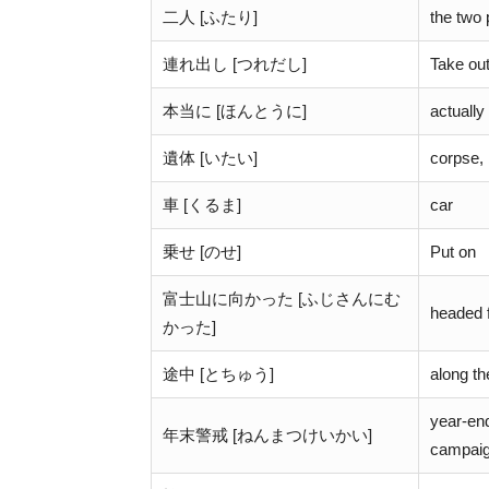
二人 [ふたり]
the two 
連れ出し [つれだし]
Take ou
本当に [ほんとうに]
actually
遺体 [いたい]
corpse,
車 [くるま]
car
乗せ [のせ]
Put on
富士山に向かった [ふじさんにむ
headed f
かった]
途中 [とちゅう]
along t
year-end
年末警戒 [ねんまつけいかい]
campai