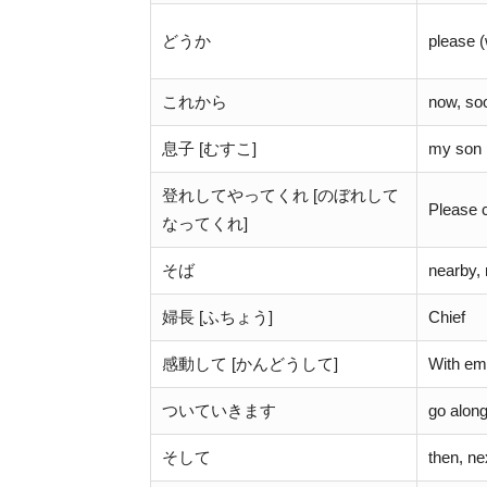
どうか
please (
これから
now, so
息子 [むすこ]
my son
登れしてやってくれ [のぼれして
Please 
なってくれ]
そば
nearby, 
婦長 [ふちょう]
Chief
感動して [かんどうして]
With em
ついていきます
go alon
そして
then, ne