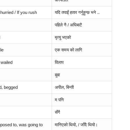
 hurried / If you rush
यदि तपाईं हतार गर्नुहुन्छ भने ..
पहिले नै / अघिबाटै
d
मृत्यु भएको
le
एक समय को लागि
 wailed
विलाप
बुबा
d, begged
अपील, बिन्ती
म पनि
सँगै
posed to, was going to
मानिएको थियो, / जाँदै थियो।