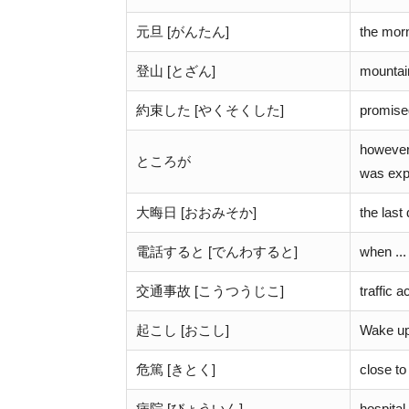
元旦 [がんたん]
the mor
登山 [とざん]
mountai
約束した [やくそくした]
promise
however 
ところが
was exp
大晦日 [おおみそか]
the last
電話すると [でんわすると]
when ...
交通事故 [こうつうじこ]
traffic a
起こし [おこし]
Wake u
危篤 [きとく]
close to
病院 [びょういん]
hospital