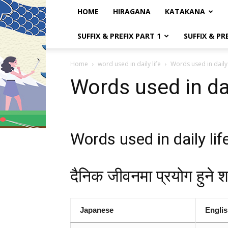
HOME
HIRAGANA
KATAKANA
SUFFIX & PREFIX PART 1
SUFFIX & PR
Home
word used in daily life
Words used in daily
Words used in dai
Words used in daily li
दैनिक जीवनमा प्रयोग हुने श
Japanese
Engli