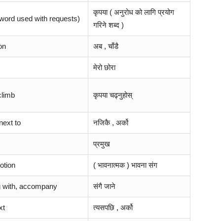
कृपया ( अनुरोध को लागि प्रयोग
word used with requests)
गरिने शब्द )
on
अब , चाँडै
मेरो छोरा
climb
कृपया चढ्नुहोस्
next to
नजिकै , अर्को
प्रमुख
otion
( भावनात्मक ) भावना संग
g with, accompany
संगै जाने
xt
त्यसपछि , अर्को