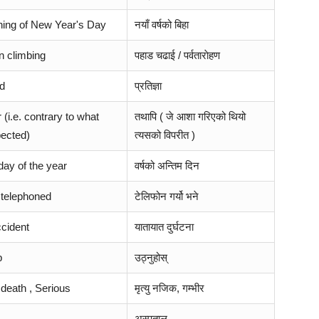
ning of New Year's Day
नयाँ वर्षको बिहा
n climbing
पहाड चढाई / पर्वताराेहण
d
प्रतिज्ञा
(i.e. contrary to what
तथापि ( जे आशा गरिएको थियो
ected)
त्यसको विपरीत )
 day of the year
वर्षको अन्तिम दिन
 telephoned
टेलिफोन गर्यो भने
ccident
यातायात दुर्घटना
p
उठ्नुहोस्
 death , Serious
मृत्यु नजिक, गम्भीर
अस्पताल