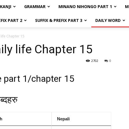
KANJI
GRAMMAR
MINANO NIHONGO PART 1
M
EFIX PART 2
SUFFIX & PREFIX PART 3
DAILY WORD
 life Chapter 15
ly life Chapter 15
2702
0
fe part 1/chapter 15
ब्दहरु
sh
Nepali