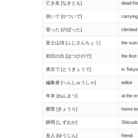
亡き友 [なきとも]
dead fri
担いで [かついで]
carrying
登った [のぼった]
climbed
富士山頂 [ふじさんちょう]
the summ
初日の出 [はつひので]
the first
東京で [とうきょうで]
in Tokyo
編集者 [へんしゅうしゃ]
editor
年末 [ねんまつ]
at the e
郷里 [きょうり]
home to
静岡 [しずおか]
Shizuok
友人 [ゆうじん]
friend