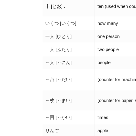
十 [とお] .
ten (used when coun
いくつ [いくつ]
how many
一人 [ひとり]
one person
二人 [ふたり]
two people
～人 [～にん]
people
～台 [～だい]
(counter for machin
～枚 [～まい]
(counter for paper, 
～回 [～かい]
times
りんご
apple