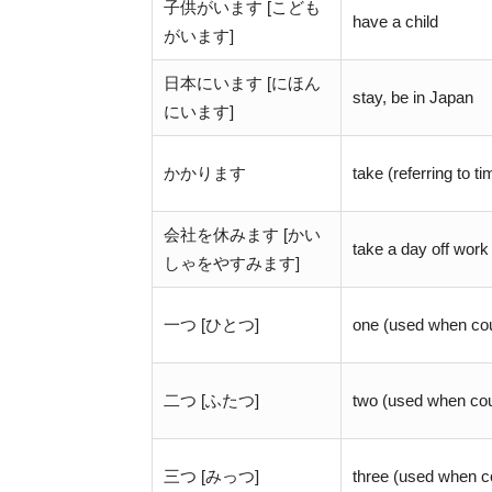
子供がいます [こども
have a child
がいます]
日本にいます [にほん
stay, be in Japan
にいます]
かかります
take (referring to 
会社を休みます [かい
take a day off work
しゃをやすみます]
一つ [ひとつ]
one (used when cou
二つ [ふたつ]
two (used when cou
三つ [みっつ]
three (used when co