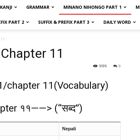
KANJI
GRAMMAR
MINANO NIHONGO PART 1
M
EFIX PART 2
SUFFIX & PREFIX PART 3
DAILY WORD
 11
Chapter 11
5105
0
1/chapter 11(Vocabulary)
hapter ११——> (“सब्द”)
Nepali