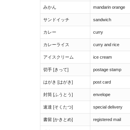
みかん
mandarin orange
サンドイッチ
sandwich
カレー
curry
カレーライス
curry and rice
アイスクリーム
ice cream
切手 [きって]
postage stamp
はがき [はがき]
post card
封筒 [ふうとう]
envelope
速達 [そくたつ]
special delivery
書留 [かきとめ]
registered mail