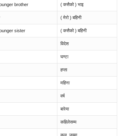
ounger brother
( कसैको ) भाइ
r
( मेरो ) बहिनी
ounger sister
( कसैको ) बहिनी
विदेश
घण्टा
हप्ता
महिना
वर्ष
बारेमा
कहिलेसम्म
कुल, जम्मा