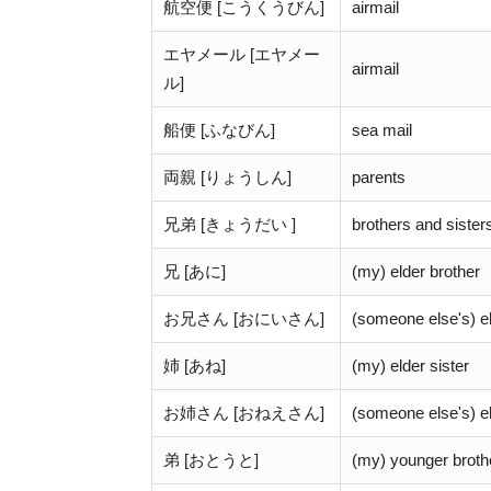
航空便 [こうくうびん]
airmail
エヤメール [エヤメー
airmail
ル]
船便 [ふなびん]
sea mail
両親 [りょうしん]
parents
兄弟 [きょうだい ]
brothers and sister
兄 [あに]
(my) elder brother
お兄さん [おにいさん]
(someone else's) el
姉 [あね]
(my) elder sister
お姉さん [おねえさん]
(someone else's) el
弟 [おとうと]
(my) younger broth