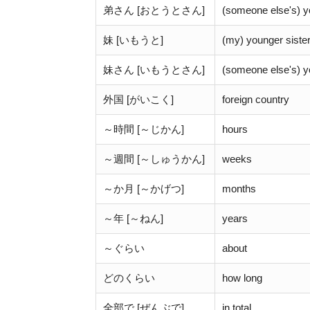
弟さん [おとうとさん]
(someone else's) y
妹 [いもうと]
(my) younger siste
妹さん [いもうとさん]
(someone else's) y
外国 [がいこく]
foreign country
～時間 [～じかん]
hours
～週間 [～しゅうかん]
weeks
～か月 [～かげつ]
months
～年 [～ねん]
years
～ぐらい
about
どのくらい
how long
全部で [ぜんぶで]
in total