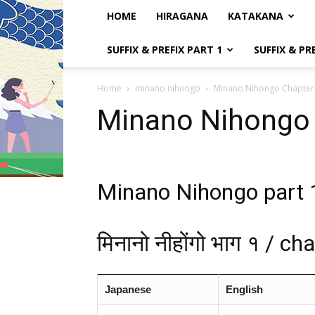
HOME
HIRAGANA
KATAKANA
SUFFIX & PREFIX PART 1
SUFFIX & PR
Home
minano nihongo
Minano Nihongo Chapter
Minano Nihongo 
Minano Nihongo part 
मिनानो नीहोंगो भाग १ / c
Japanese
English