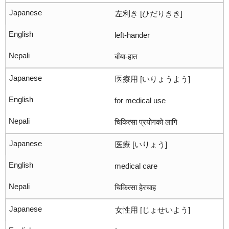
左利き [ひだりきき]
left-hander
बाँया-हात
医療用 [いりょうよう]
for medical use
चिकित्सा प्रयोगको लागि
医療 [いりょう]
medical care
चिकित्सा हेरचाह
女性用 [じょせいよう]