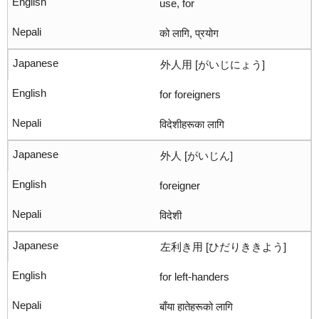
use, for
को लागि, प्रयोग
外人用 [がいじにょう]
for foreigners
विदेशीहरूका लागि
外人 [がいじん]
foreigner
विदेशी
左利き用 [ひだりききよう]
for left-handers
बाँया हातेहरूको लागि