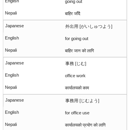
going out
बाहिर जाँदै
外出用 [がいしゅつよう]
for going out
बाहिर जान को लागि
事務 [じむ]
office work
कार्यालयको काम
事務用 [じむよう]
for office use
कार्यालयको प्रयोग को लागि