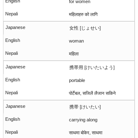
for women
महिलाहरु को लागि
女性 [じょせい]
woman
महिला
携帯用 [けいたいよう]
portable
पोर्टेबल, सजिलै लैजान सकिने
携帯 [けいたい]
carrying along
साथमा बोकेर, साथमा