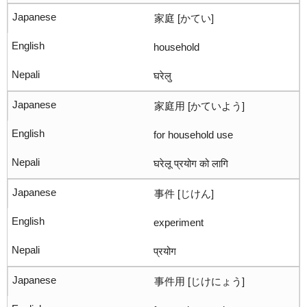
家庭 [かてい]
household
घरेलु
家庭用 [かていよう]
for household use
घरेलू प्रयोग को लागि
事件 [じけん]
experiment
प्रयोग
事件用 [じけにょう]