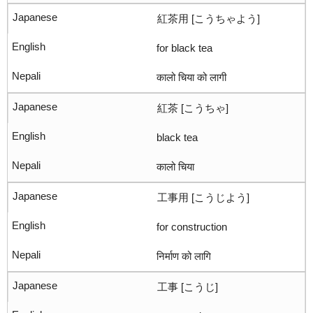
紅茶用 [こうちゃよう]
for black tea
कालो चिया को लागी
紅茶 [こうちゃ]
black tea
कालो चिया
工事用 [こうじよう]
for construction
निर्माण को लागि
工事 [こうじ]